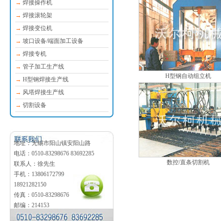
→
焊接操作机
→
焊接滚轮架
→
焊接变位机
→
坡口设备/端面加工设备
→
焊接专机
→
管子加工生产线
H型钢自动组立机
→
H型钢焊接生产线
→
风塔焊接生产线
→
切割设备
地址：无锡市阳山镇安阳山路
电话：0510-83298676 83692285
数控/直条切割机
联系人：徐先生
手机：13806172799
18921282150
传真：0510-83298676
邮编：214153