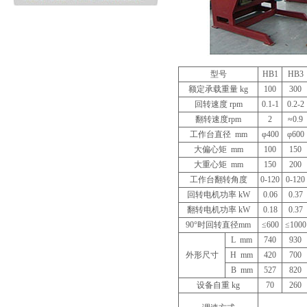
型号
HB1
HB3
额定承载重量 kg
100
300
回转速度 rpm
0.1-1
0.2-2
翻转速度rpm
2
≈0.9
工作台直径 mm
φ400
φ600
大偏心矩 mm
100
150
大重心矩 mm
150
200
工作台翻转角度
0-120
0-120
回转电机功率 kW
0.06
0.37
翻转电机功率 kW
0.18
0.37
90°时回转直径mm
≤600
≤1000
L mm
740
930
外形尺寸
H mm
420
700
B mm
527
820
设备自重 kg
70
260