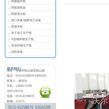
→
焊接操作机
→
焊接滚轮架
→
焊接变位机
→
坡口设备/端面加工设备
→
焊接专机
→
管子加工生产线
→
H型钢焊接生产线
→
风塔焊接生产线
→
切割设备
地址：无锡市阳山镇安阳山路
电话：0510-83298676 83692285
联系人：徐先生
手机：13806172799
18921282150
传真：0510-83298676
邮编：214153